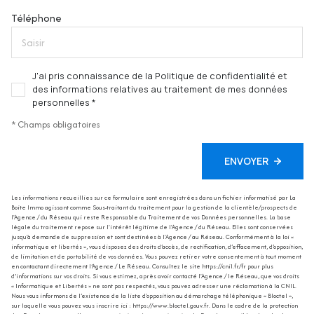
Téléphone
J'ai pris connaissance de la Politique de confidentialité et
des informations relatives au traitement de mes données
personnelles *
* Champs obligatoires
ENVOYER
Les informations recueillies sur ce formulaire sont enregistrées dans un fichier informatisé par La
Boite Immo agissant comme Sous-traitant du traitement pour la gestion de la clientèle/prospects de
l'Agence / du Réseau qui reste Responsable du Traitement de vos Données personnelles. La base
légale du traitement repose sur l'intérêt légitime de l'Agence / du Réseau. Elles sont conservées
jusqu'à demande de suppression et sont destinées à l'Agence / au Réseau. Conformément à la loi «
informatique et libertés », vous disposez des droits d’accès, de rectification, d’effacement, d’opposition,
de limitation et de portabilité de vos données. Vous pouvez retirer votre consentement à tout moment
en contactant directement l’Agence / Le Réseau. Consultez le site
https://cnil.fr/fr
pour plus
d’informations sur vos droits. Si vous estimez, après avoir contacté l'Agence / le Réseau, que vos droits
« Informatique et Libertés » ne sont pas respectés, vous pouvez adresser une réclamation à la CNIL.
Nous vous informons de l’existence de la liste d'opposition au démarchage téléphonique « Bloctel »,
sur laquelle vous pouvez vous inscrire ici :
https://www.bloctel.gouv.fr
. Dans le cadre de la protection