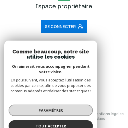
Espace propriétaire
SE CONNECTER
ADHÉRENTS
Comme beaucoup, notre site
utilise les cookies
Nous adhérons
On aimerait vous accompagner pendant
votre visite.
En poursuivant, vous acceptez l'utilisation des
cookies par ce site, afin de vous proposer des
contenus adaptés et réaliser des statistiques !
© 2026 | Tous droits réservés
PARAMÉTRER
Nos honoraires
Nos partenaires
Mentions légales
Admin
Politique RGPD
Cookies
TOUT ACCEPTER