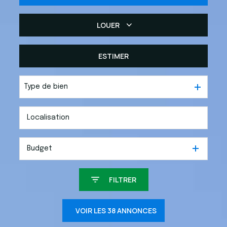
LOUER
De l'ancien
Du neuf
ESTIMER
De l'immo pro
Type de bien
Budget
FILTRER
VOIR LES
38
ANNONCES