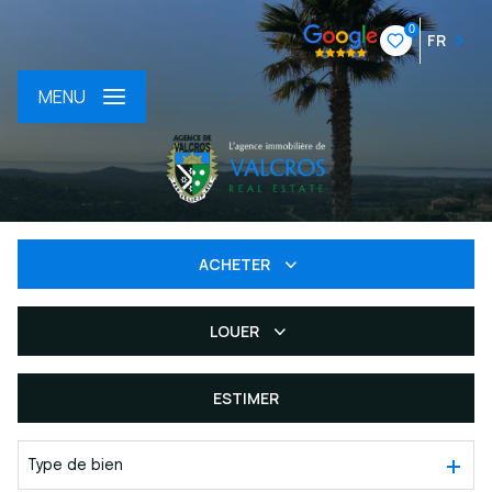
0
FR
MENU
ACHETER
LOUER
De l'ancien
Du neuf
ESTIMER
à l'année
De l'immo pro
Type de bien