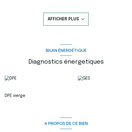
entretenue.
Ses atouts :
- Deux grands bureaux indépendants et lumineux
AFFICHER PLUS
- Climatisation dans chaque bureau ainsi que dans le sas
d'entrée
- Espace d'accueil ou salle d'attente selon votre activité
- Coin cuisine aménageable
- WC indépendant
- Très belle luminosité grâce aux larges ouvertures
BILAN ÉNERGÉTIQUE
- Une place de parking privative en sous-sol
- Proximité immédiate des commerces, services et
Diagnostics énergetiques
transports
Ce local conviendra parfaitement à une activité libérale, un
cabinet de conseil, un cabinet paramédical, une agence ou
toute profession nécessitant des bureaux fonctionnels et
accessibles.
Le local est en bon état général et immédiatement
DPE vierge
exploitable.
Loyer mensuel : 1 300 € charges comprises
- Dont 75 € de provisions sur charges
- Loyer hors charges : 1 225 €
- Charges de copropriété incluses
A PROPOS DE CE BIEN
- Taxe foncière à la charge du preneur, payable