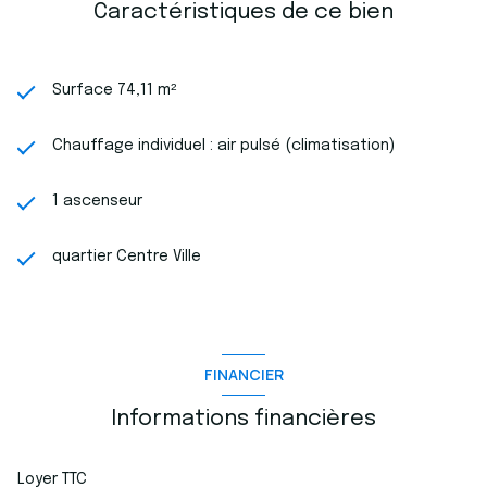
annuellement
Caractéristiques de ce bien
- Dépot de garantie : 1 225 €
- Honoraires d'agence : 2 340 € TTC + frais de rédaction de
bail
Pour tout renseignement complémentaire ou pour organiser
Surface 74,11 m²
une visite, contactez
L'Échappée Bleue Immobilier
.
Chauffage individuel : air pulsé (climatisation)
1 ascenseur
quartier Centre Ville
FINANCIER
Informations financières
Loyer TTC