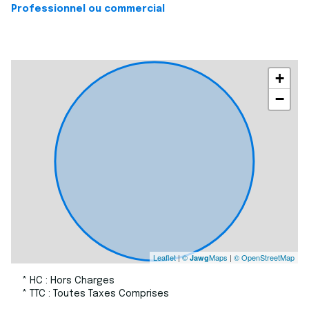
Professionnel ou commercial
+
−
Leaflet
|
©
Maps
|
© OpenStreetMap
Jawg
* HC : Hors Charges
* TTC : Toutes Taxes Comprises