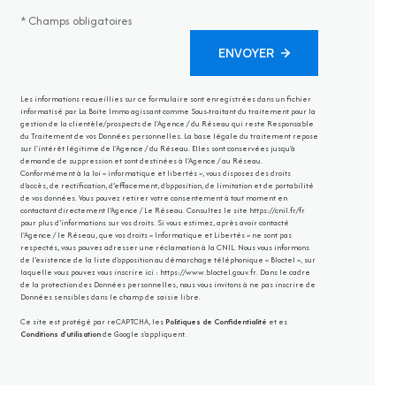
* Champs obligatoires
ENVOYER
Les informations recueillies sur ce formulaire sont enregistrées dans un fichier
informatisé par La Boite Immo agissant comme Sous-traitant du traitement pour la
gestion de la clientèle/prospects de l'Agence / du Réseau qui reste Responsable
du Traitement de vos Données personnelles. La base légale du traitement repose
sur l'intérêt légitime de l'Agence / du Réseau. Elles sont conservées jusqu'à
demande de suppression et sont destinées à l'Agence / au Réseau.
Conformément à la loi « informatique et libertés », vous disposez des droits
d’accès, de rectification, d’effacement, d’opposition, de limitation et de portabilité
de vos données. Vous pouvez retirer votre consentement à tout moment en
contactant directement l’Agence / Le Réseau. Consultez le site
https://cnil.fr/fr
pour plus d’informations sur vos droits. Si vous estimez, après avoir contacté
l'Agence / le Réseau, que vos droits « Informatique et Libertés » ne sont pas
respectés, vous pouvez adresser une réclamation à la CNIL. Nous vous informons
de l’existence de la liste d'opposition au démarchage téléphonique « Bloctel », sur
laquelle vous pouvez vous inscrire ici :
https://www.bloctel.gouv.fr
. Dans le cadre
de la protection des Données personnelles, nous vous invitons à ne pas inscrire de
Données sensibles dans le champ de saisie libre.
Ce site est protégé par reCAPTCHA, les
Politiques de Confidentialité
et es
Conditions d'utilisation
de Google s'appliquent.