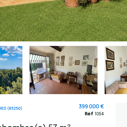
399 000 €
ES (83250)
Réf
1054