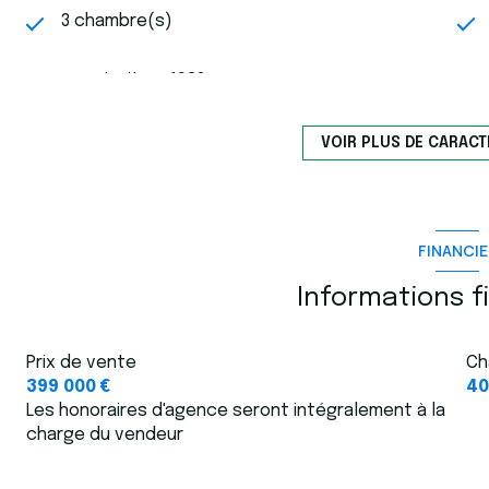
3 chambre(s)
construit en 1982
Chauffage individuel : air pulsé
VOIR PLUS DE CARACT
(climatisation)
1 parking(s)
FINANCIE
vue collines
Informations f
quartier Calme, GOLF DE VALCROS ,
Prix de vente
Ch
Résidentiel, Sécurisé, Securise Et Calme,
399 000 €
40
Valcros
Les honoraires d'agence seront intégralement à la
charge du vendeur