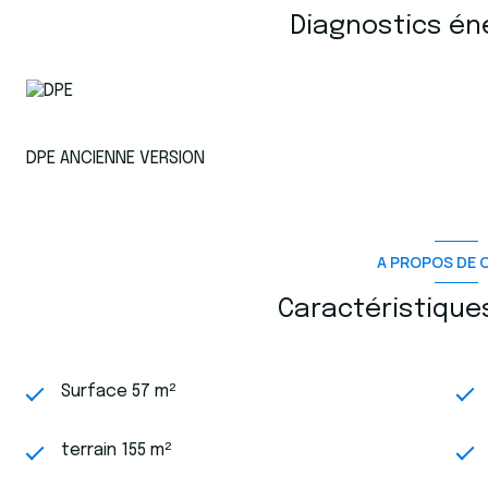
d’une échappée sur la mer, comme un clin d’œil à la M
Diagnostics én
rangements complète cet espace.
Un garage et une place de stationnement viennent parfa
principale comme pour une maison de vacances, dans u
maîtres mots.
Venez vite découvrir cette maison : appelez nous au 06.7
DPE ANCIENNE VERSION
Zone soumise à une obligation légale de débroussaillem
Les informations sur les risques auxquels ce bien est e
A PROPOS DE C
Caractéristique
Surface 57 m²
terrain 155 m²