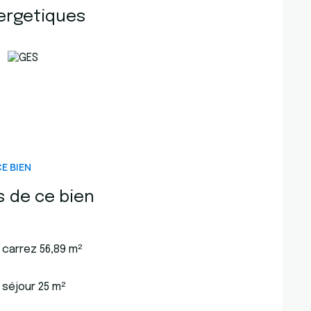
éditerranée toute proche. Un dégagement avec
ergetiques
ire ce bien, idéal pour une résidence
n environnement où calme et élégance sont les
6.54.04.03 / 06.70.14.34.84
ent.
xposé sont disponibles sur le site
Géorisques
E BIEN
s de ce bien
carrez 56,89 m²
séjour 25 m²