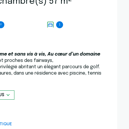
Maison 4 pièce(s) 3 chambre(s) 57 m²
²
1
me et sans vis à vis, Au cœur d’un domaine
et proches des fairways,
ivilégié abritant un élégant parcours de golf.
ures, dans une résidence avec piscine, tennis
évoile ouverte sur le jardin intimiste, à l’abri des
ud, l’extérieur invite à la détente face à un
US
ionnelle et un séjour chaleureux. Un couloir
es toilettes indépendantes, offrant un
TIQUE
 lumineuses orientées plein sud. Elles profitent