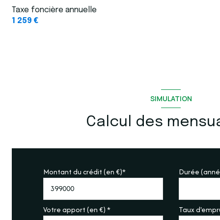
Taxe foncière annuelle
1 259 €
SIMULATION
Calcul des mensua
Montant du crédit (en €)*
Durée (anné
Votre apport (en €) *
Taux d'empru