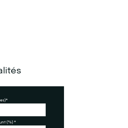
lités
es)*
nt (%) *