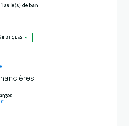
1 salle(s) de bain
kitchenette (équipée)
ÉRISTIQUES
1 garage(s)
exposition Sud
R
terrasse
inancières
arges
 €