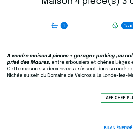
1
155 m
A vendre maison 4 pieces + garage+ parking ,
au cal
prisé des Maures,
entre arbousiers et chênes Lièges 
Cette maison sur deux niveaux s’inscrit dans un cadre pr
Nichée au sein du Domaine de Valcros à La Londe-les-Ma
et gardien.
Dès l’arrivée, l’accès est facile et simple. La maison se d
regards. Baigné de lumière grâce à son exposition plein s
AFFICHER PL
panorama apaisant de collines verdoyantes.
À l’intérieur, L’entrée s’ouvre sur une kitchenette fonct
mène à une première chambre, une salle de douche et d
agencement pratique au quotidien.
BILAN ÉNERGÉ
À l’étage, l’espace nuit se prolonge avec deux chambres