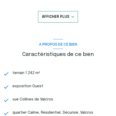
Superficie du terrain :
1 242 m²
Terrain
viabilisé
(raccordements aux réseaux effectués)
Libre choix du constructeur ou de l’architecte
AFFICHER PLUS
Ce projet vous offre une grande liberté pour concevoir la
maison de vos rêves selon vos envies.
À titre d’inspiration, une étude a été réalisée avec un
constructeur pour une maison contemporaine d’environ
130
m² habitables
, pouvant être livrée
clé en main
.
Prix indicatif du projet global (terrain + maison)
:
790
A PROPOS DE CE BIEN
000 €
Une opportunité idéale pour concrétiser votre projet de vie
Caractéristiques de ce bien
dans un cadre harmonieux et bien pensé.
N’hésitez pas à nous contacter pour plus d’informations ou
pour organiser une visite. - appelez le 06 70 14 34 84 - le 06
76 54 04 03
terrain 1 242 m²
exposition Ouest
vue Collines de Valcros
quartier Calme, Résidentiel, Sécurisé, Valcros