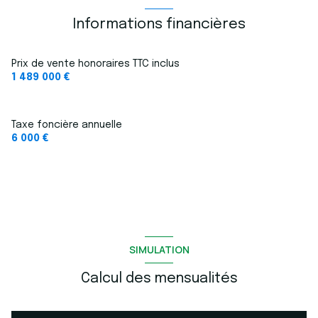
construit en 2005
Informations financières
cuisine américaine (équipée)
Prix de vente honoraires TTC inclus
1 489 000 €
3 garage(s)
Taxe foncière annuelle
exposition Sud
6 000 €
3 niveau(x)
vue panorama sur la mer les iles et Valcros
terrasse
SIMULATION
arboré
Calcul des mensualités
quartier Calme, GOLF DE VALCROS , Securise Et