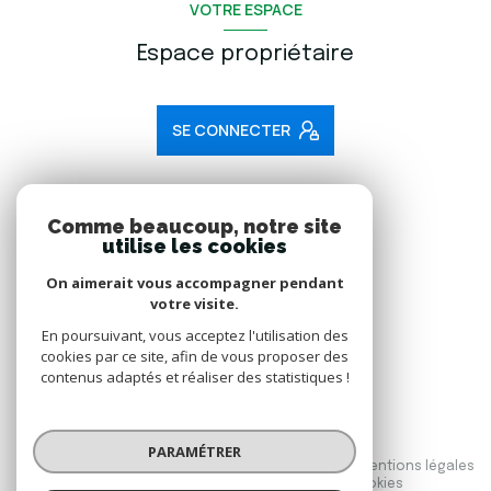
VOTRE ESPACE
Espace propriétaire
SE CONNECTER
ADHÉRENTS
Comme beaucoup, notre site
utilise les cookies
Nous adhérons
On aimerait vous accompagner pendant
votre visite.
En poursuivant, vous acceptez l'utilisation des
cookies par ce site, afin de vous proposer des
contenus adaptés et réaliser des statistiques !
© 2026 | Tous droits réservés
PARAMÉTRER
Nos honoraires
Nos partenaires
Mentions légales
Admin
Politique RGPD
Cookies