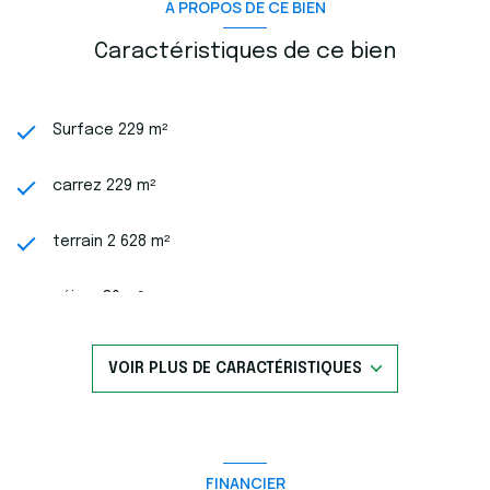
au sel. pour une visite ou plus d'information contactez nous au
A PROPOS DE CE BIEN
06 76 54 04 03 - 06 70 14 34 84
Caractéristiques de ce bien
Surface 229 m²
carrez 229 m²
terrain 2 628 m²
séjour 80 m²
3 chambre(s)
VOIR PLUS DE CARACTÉRISTIQUES
1 salle(s) de bain
2 salle(s) d'eau
FINANCIER