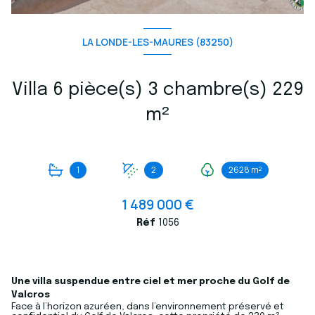
LA LONDE-LES-MAURES (83250)
Villa 6 pièce(s) 3 chambre(s) 229
m²
1
2
2628 m²
1 489 000 €
Réf
1056
Une villa suspendue entre ciel et mer proche du Golf de
Valcros
Face à l’horizon azuréen, dans l’environnement préservé et