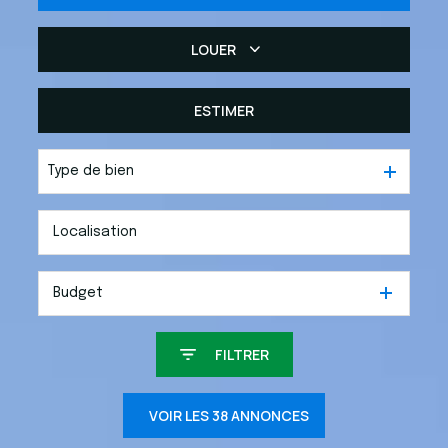
LOUER
De l'ancien
Du neuf
ESTIMER
De l'immo pro
Type de bien
Budget
FILTRER
VOIR LES
38
ANNONCES