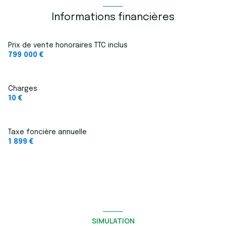
cuisine séparée (équipée)
Informations financières
1 garage(s)
Prix de vente honoraires TTC inclus
799 000 €
exposition Sud
Charges
1 niveau(x)
10 €
vue Végétation
Taxe foncière annuelle
1 899 €
terrasse
arboré
piscinable
SIMULATION
quartier Calme, Résidentiel, Valcros