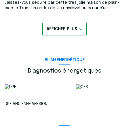
Laissez-vous séduire par cette très jolie maison de plain-
pied, offrant un cadre de vie privilégié au cœur d'un
magnifique jardin paysager, agrémenté de belles terrasses
ombragées, d'une piscine et de son élégant pool house.
Dès l'entrée, vous découvrirez un espace accueillant avec
AFFICHER PLUS
vestiaire. Le salon-séjour (équipé d'un poêle à granules),
baigné de lumière grâce à ses grandes baies vitrées
orientées sud et ouest, s'ouvre harmonieusement sur les
espaces extérieurs. La cuisine indépendante (équipée dans
une ambiance méditerranéenne) bénéficie d'un accès
direct à une agréable terrasse couverte, idéale pour les
BILAN ÉNERGÉTIQUE
repas en extérieur. L’espace nuit se compose de deux
chambres situées sur l'arrière de la maison, partageant une
Diagnostics énergetiques
salle d'eau avec WC, ainsi qu'une suite parentale à l'avant
comprenant une salle de bains privative et un dressing.
Un garage complète ce bien plein de charme, parfaitement
entretenu et niché dans un environnement verdoyant et
intimiste. Une maison chaleureuse et fonctionnelle, idéale
pour profiter pleinement de la douceur de vivre en toute
DPE ANCIENNE VERSION
saison. cachée de tout vis à vis au sein d'un magnifique
jardin joliment arboré de nombreuses essences variées.
La maison est équipée de panneaux solaires
Contactez-nous au 06 70 14 34 84 - 06 76 54 04 03