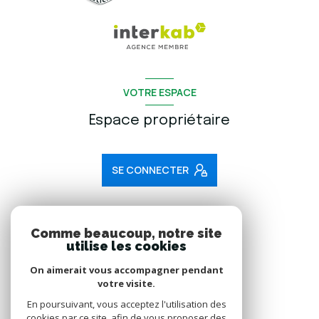
VOTRE ESPACE
Espace propriétaire
SE CONNECTER
ADHÉRENTS
Comme beaucoup, notre site
utilise les cookies
Nous adhérons
On aimerait vous accompagner pendant
votre visite.
En poursuivant, vous acceptez l'utilisation des
cookies par ce site, afin de vous proposer des