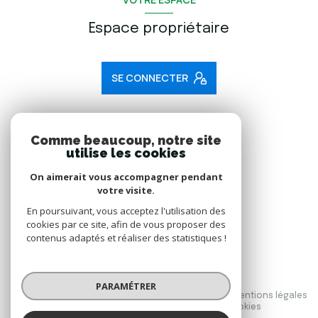
Espace propriétaire
SE CONNECTER
ADHÉRENTS
Comme beaucoup, notre site
utilise les cookies
Nous adhérons
On aimerait vous accompagner pendant
votre visite.
En poursuivant, vous acceptez l'utilisation des
cookies par ce site, afin de vous proposer des
contenus adaptés et réaliser des statistiques !
© 2026 | Tous droits réservés
PARAMÉTRER
Nos honoraires
Nos partenaires
Mentions légales
Admin
Politique RGPD
Cookies