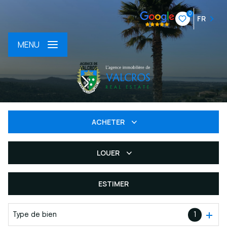
0
FR
MENU
ACHETER
LOUER
De l'ancien
Du neuf
ESTIMER
à l'année
De l'immo pro
Type de bien
1