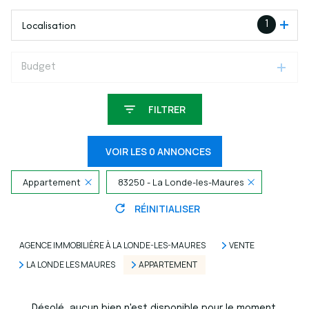
Localisation
1
Budget
FILTRER
VOIR LES
0
ANNONCES
Appartement
83250 - La Londe-les-Maures
RÉINITIALISER
AGENCE IMMOBILIÈRE À LA LONDE-LES-MAURES
VENTE
LA LONDE LES MAURES
APPARTEMENT
Désolé, aucun bien n'est disponible pour le moment.