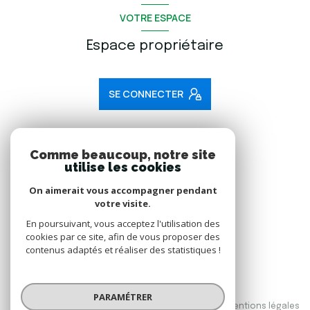
VOTRE ESPACE
Espace propriétaire
SE CONNECTER
ADHÉRENTS
Comme beaucoup, notre site
utilise les cookies
Nous adhérons
On aimerait vous accompagner pendant
votre visite.
En poursuivant, vous acceptez l'utilisation des
cookies par ce site, afin de vous proposer des
contenus adaptés et réaliser des statistiques !
© 2026 | Tous droits réservés
PARAMÉTRER
Nos honoraires
Nos partenaires
Mentions légales