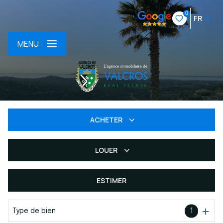
0
FR
MENU
ACHETER
LOUER
De l'ancien
Du neuf
ESTIMER
à l'année
De l'immo pro
Type de bien
1