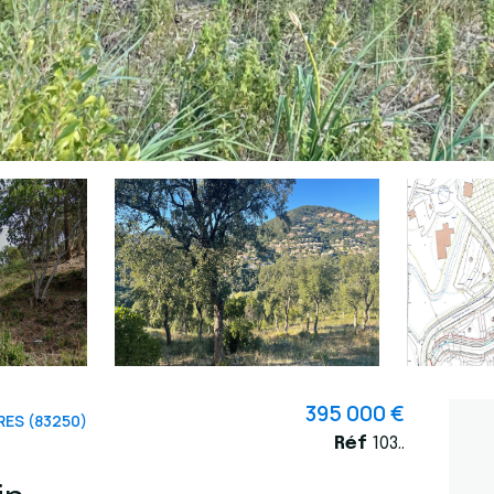
395 000 €
ES (83250)
Réf
103..