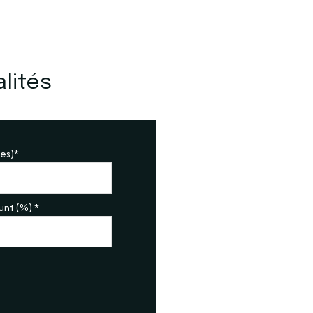
lités
es)*
nt (%) *