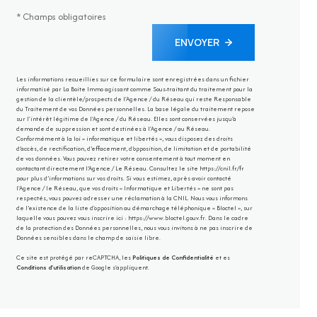
* Champs obligatoires
ENVOYER
Les informations recueillies sur ce formulaire sont enregistrées dans un fichier
informatisé par La Boite Immo agissant comme Sous-traitant du traitement pour la
gestion de la clientèle/prospects de l'Agence / du Réseau qui reste Responsable
du Traitement de vos Données personnelles. La base légale du traitement repose
sur l'intérêt légitime de l'Agence / du Réseau. Elles sont conservées jusqu'à
demande de suppression et sont destinées à l'Agence / au Réseau.
Conformément à la loi « informatique et libertés », vous disposez des droits
d’accès, de rectification, d’effacement, d’opposition, de limitation et de portabilité
de vos données. Vous pouvez retirer votre consentement à tout moment en
contactant directement l’Agence / Le Réseau. Consultez le site
https://cnil.fr/fr
pour plus d’informations sur vos droits. Si vous estimez, après avoir contacté
l'Agence / le Réseau, que vos droits « Informatique et Libertés » ne sont pas
respectés, vous pouvez adresser une réclamation à la CNIL. Nous vous informons
de l’existence de la liste d'opposition au démarchage téléphonique « Bloctel », sur
laquelle vous pouvez vous inscrire ici :
https://www.bloctel.gouv.fr
. Dans le cadre
de la protection des Données personnelles, nous vous invitons à ne pas inscrire de
Données sensibles dans le champ de saisie libre.
Ce site est protégé par reCAPTCHA, les
Politiques de Confidentialité
et es
Conditions d'utilisation
de Google s'appliquent.