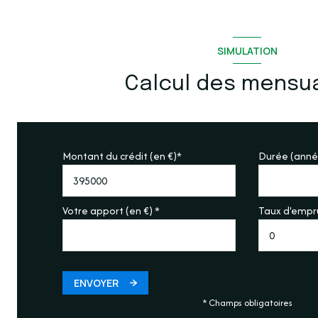
SIMULATION
Calcul des mensua
Montant du crédit (en €)*
Durée (anné
Votre apport (en €) *
Taux d'empru
ENVOYER
* Champs obligatoires