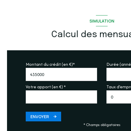
SIMULATION
Calcul des mensua
Montant du crédit (en €)*
Durée (anné
Votre apport (en €) *
Taux d'empru
ENVOYER
* Champs obligatoires