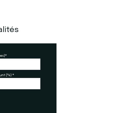
lités
es)*
nt (%) *