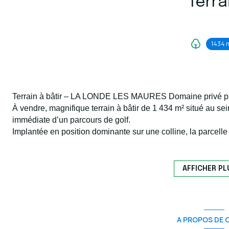
Terra
1434 
Terrain à bâtir – LA LONDE LES MAURES Domaine privé proc
À vendre, magnifique
terrain à bâtir de 1 434 m²
situé au se
immédiate d’un parcours de golf.
Implantée en
position dominante sur une colline
, la parcell
profiter des
couchers de soleil
et d’une
belle luminosité en f
construction aisée tout en conservant une
vue dégagée sur l
Le terrain offre un cadre naturel et paisible, parfait pour la r
AFFICHER PL
environnement privilégié.
Libre de constructeur
Un emplacement rare pour construire une propriété dans un ca
A PROPOS DE C
Prix et informations complémentaires sur demande.au 06 76