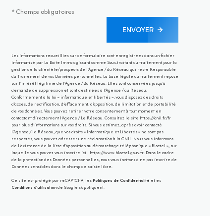
* Champs obligatoires
ENVOYER
Les informations recueillies sur ce formulaire sont enregistrées dans un fichier
informatisé par La Boite Immo agissant comme Sous-traitant du traitement pour la
gestion de la clientèle/prospects de l'Agence / du Réseau qui reste Responsable
du Traitement de vos Données personnelles. La base légale du traitement repose
sur l'intérêt légitime de l'Agence / du Réseau. Elles sont conservées jusqu'à
demande de suppression et sont destinées à l'Agence / au Réseau.
Conformément à la loi « informatique et libertés », vous disposez des droits
d’accès, de rectification, d’effacement, d’opposition, de limitation et de portabilité
de vos données. Vous pouvez retirer votre consentement à tout moment en
contactant directement l’Agence / Le Réseau. Consultez le site
https://cnil.fr/fr
pour plus d’informations sur vos droits. Si vous estimez, après avoir contacté
l'Agence / le Réseau, que vos droits « Informatique et Libertés » ne sont pas
respectés, vous pouvez adresser une réclamation à la CNIL. Nous vous informons
de l’existence de la liste d'opposition au démarchage téléphonique « Bloctel », sur
laquelle vous pouvez vous inscrire ici :
https://www.bloctel.gouv.fr
. Dans le cadre
de la protection des Données personnelles, nous vous invitons à ne pas inscrire de
Données sensibles dans le champ de saisie libre.
Ce site est protégé par reCAPTCHA, les
Politiques de Confidentialité
et es
Conditions d'utilisation
de Google s'appliquent.