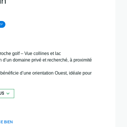
in
m²
he golf – Vue collines et lac
in d’un
domaine privé et recherché
, à proximité
e bénéficie d’une
orientation Ouest
, idéale pour
in de journée
. Sa
pente douce
permet une
es collines environnantes et le lac
.
éalisation d’une
villa de standing
dans un
US
dre naturel et résidentiel de qualité.
E BIEN
 54 04 03 - 06 70 14 34 84