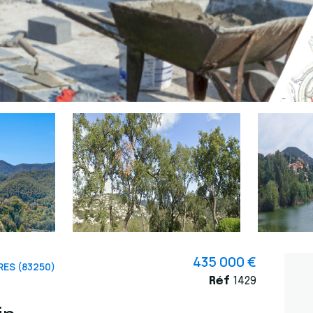
435 000 €
ES (83250)
Réf
1429