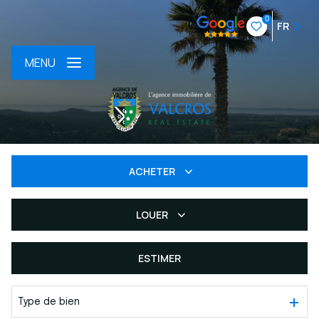
0
FR
MENU
ACHETER
LOUER
De l'ancien
Du neuf
ESTIMER
à l'année
De l'immo pro
Type de bien