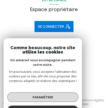
Espace propriétaire
SE CONNECTER
ADHÉRENTS
Comme beaucoup, notre site
utilise les cookies
Nous adhérons
On aimerait vous accompagner pendant
votre visite.
En poursuivant, vous acceptez l'utilisation des
cookies par ce site, afin de vous proposer des
contenus adaptés et réaliser des statistiques !
© 2026 | Tous droits réservés
PARAMÉTRER
Nos honoraires
Nos partenaires
Mentions légales
Admin
Politique RGPD
Cookies