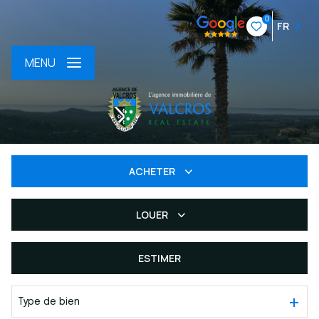
0
FR
MENU
ACHETER
LOUER
De l'ancien
Du neuf
ESTIMER
à l'année
De l'immo pro
Type de bien