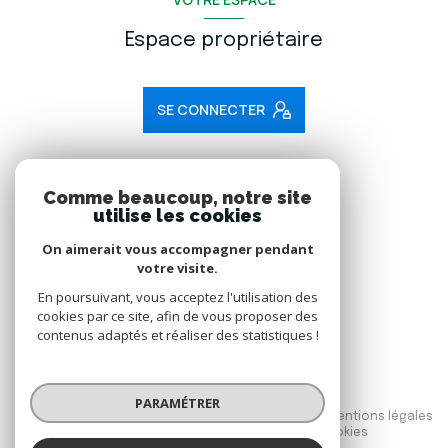
Espace propriétaire
SE CONNECTER
ADHÉRENTS
Comme beaucoup, notre site
utilise les cookies
Nous adhérons
On aimerait vous accompagner pendant
votre visite.
En poursuivant, vous acceptez l'utilisation des
cookies par ce site, afin de vous proposer des
contenus adaptés et réaliser des statistiques !
© 2026 | Tous droits réservés
PARAMÉTRER
Nos honoraires
Nos partenaires
Mentions légales
Admin
Politique RGPD
Cookies