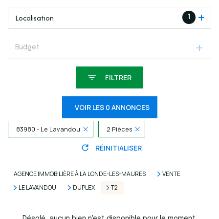
Localisation
1
Budget
FILTRER
VOIR LES
0
ANNONCES
83980 - Le Lavandou
2 Pièces
RÉINITIALISER
AGENCE IMMOBILIÈRE À LA LONDE-LES-MAURES
VENTE
LE LAVANDOU
DUPLEX
T2
Désolé, aucun bien n'est disponible pour le moment.