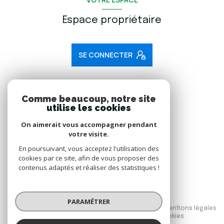
Espace propriétaire
SE CONNECTER
ADHÉRENTS
Comme beaucoup, notre site
utilise les cookies
Nous adhérons
On aimerait vous accompagner pendant
votre visite.
En poursuivant, vous acceptez l'utilisation des
cookies par ce site, afin de vous proposer des
contenus adaptés et réaliser des statistiques !
© 2026 | Tous droits réservés
PARAMÉTRER
Nos honoraires
Nos partenaires
Mentions légales
Admin
Politique RGPD
Cookies