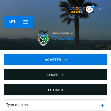
0
FR
MENU
ACHETER
LOUER
De l'ancien
Du neuf
ESTIMER
De l'immo pro
Type de bien