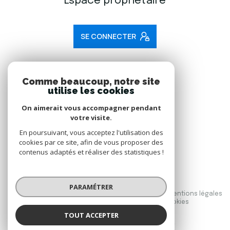
Espace propriétaire
SE CONNECTER
ADHÉRENTS
Comme beaucoup, notre site
utilise les cookies
Nous adhérons
On aimerait vous accompagner pendant
votre visite.
En poursuivant, vous acceptez l'utilisation des
cookies par ce site, afin de vous proposer des
contenus adaptés et réaliser des statistiques !
© 2026 | Tous droits réservés
PARAMÉTRER
Nos honoraires
Nos partenaires
Mentions légales
Admin
Politique RGPD
Cookies
TOUT ACCEPTER
Réalisé par :