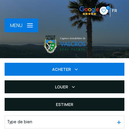
0
FR
MENU
ACHETER
LOUER
De l'ancien
Du neuf
ESTIMER
à l'année
De l'immo pro
Type de bien